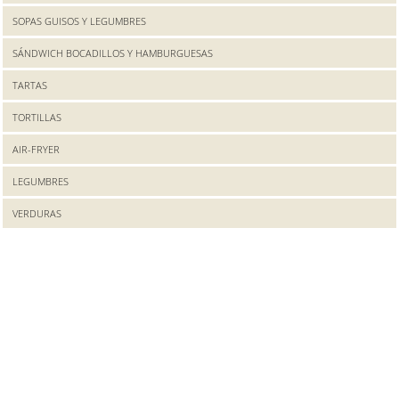
SOPAS GUISOS Y LEGUMBRES
SÁNDWICH BOCADILLOS Y HAMBURGUESAS
TARTAS
TORTILLAS
AIR-FRYER
LEGUMBRES
VERDURAS