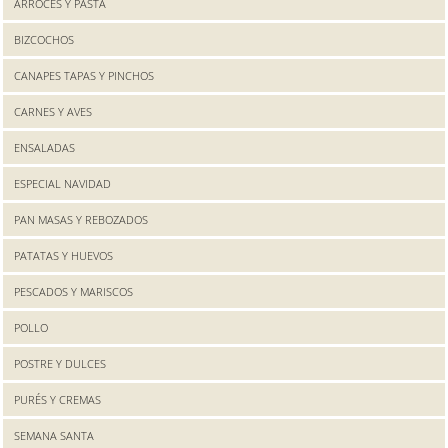
ARROCES Y PASTA
BIZCOCHOS
CANAPES TAPAS Y PINCHOS
CARNES Y AVES
ENSALADAS
ESPECIAL NAVIDAD
PAN MASAS Y REBOZADOS
PATATAS Y HUEVOS
PESCADOS Y MARISCOS
POLLO
POSTRE Y DULCES
PURÉS Y CREMAS
SEMANA SANTA