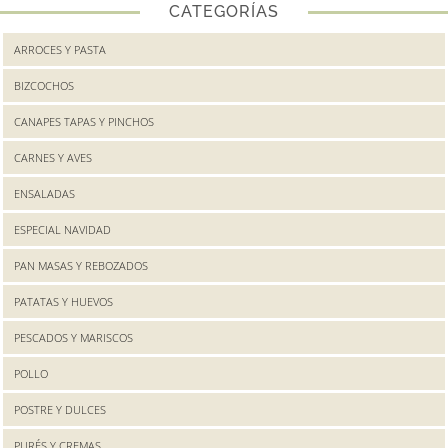
CATEGORÍAS
ARROCES Y PASTA
BIZCOCHOS
CANAPES TAPAS Y PINCHOS
CARNES Y AVES
ENSALADAS
ESPECIAL NAVIDAD
PAN MASAS Y REBOZADOS
PATATAS Y HUEVOS
PESCADOS Y MARISCOS
POLLO
POSTRE Y DULCES
PURÉS Y CREMAS