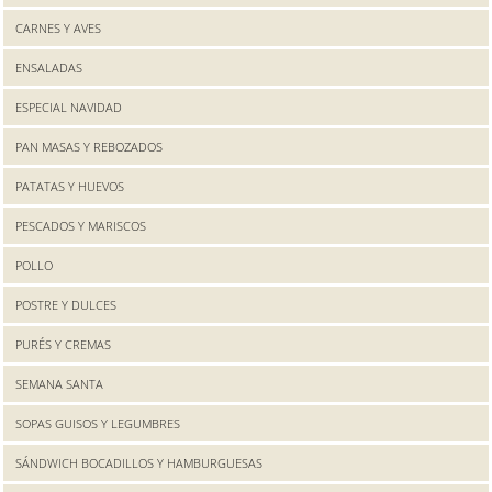
CARNES Y AVES
ENSALADAS
ESPECIAL NAVIDAD
PAN MASAS Y REBOZADOS
PATATAS Y HUEVOS
PESCADOS Y MARISCOS
POLLO
POSTRE Y DULCES
PURÉS Y CREMAS
SEMANA SANTA
SOPAS GUISOS Y LEGUMBRES
SÁNDWICH BOCADILLOS Y HAMBURGUESAS