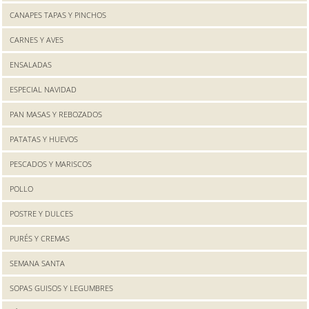
CANAPES TAPAS Y PINCHOS
CARNES Y AVES
ENSALADAS
ESPECIAL NAVIDAD
PAN MASAS Y REBOZADOS
PATATAS Y HUEVOS
PESCADOS Y MARISCOS
POLLO
POSTRE Y DULCES
PURÉS Y CREMAS
SEMANA SANTA
SOPAS GUISOS Y LEGUMBRES