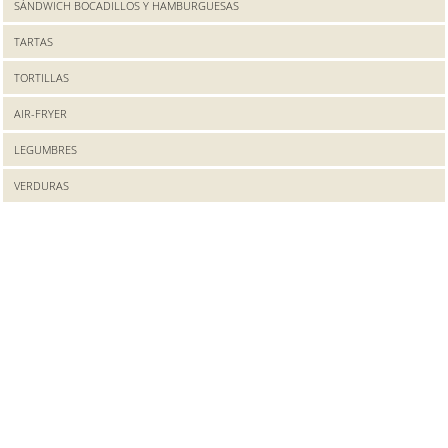
SÁNDWICH BOCADILLOS Y HAMBURGUESAS
TARTAS
TORTILLAS
AIR-FRYER
LEGUMBRES
VERDURAS