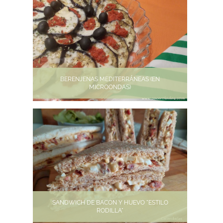
BERENJENAS MEDITERRÁNEAS (EN
MICROONDAS)
SANDWICH DE BACON Y HUEVO "ESTILO
RODILLA"