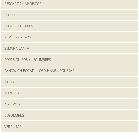
PESCADOS Y MARISCOS
POLLO
POSTRE Y DULCES
PURÉS Y CREMAS
SEMANA SANTA
SOPAS GUISOS Y LEGUMBRES
SÁNDWICH BOCADILLOS Y HAMBURGUESAS
TARTAS
TORTILLAS
AIR-FRYER
LEGUMBRES
VERDURAS