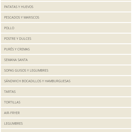
PATATAS Y HUEVOS
PESCADOS Y MARISCOS
POLLO
POSTRE Y DULCES
PURÉS Y CREMAS
SEMANA SANTA
SOPAS GUISOS Y LEGUMBRES
SÁNDWICH BOCADILLOS Y HAMBURGUESAS
TARTAS
TORTILLAS
AIR-FRYER
LEGUMBRES