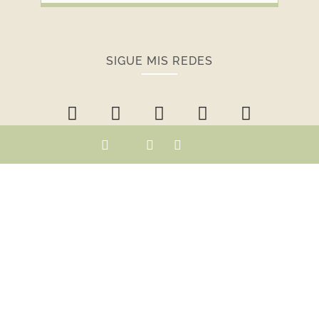
SIGUE MIS REDES
ENCUENTRA TU RECETA...
CACEROLADAS © 2013 -
2026
- TODOS LOS DERECHOS RESERVADOS
AVISO LEGAL
|
POLÍTICA DE COOKIES