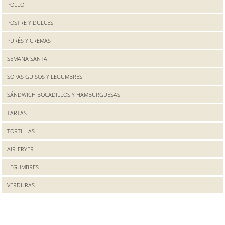
POLLO
POSTRE Y DULCES
PURÉS Y CREMAS
SEMANA SANTA
SOPAS GUISOS Y LEGUMBRES
SÁNDWICH BOCADILLOS Y HAMBURGUESAS
TARTAS
TORTILLAS
AIR-FRYER
LEGUMBRES
VERDURAS