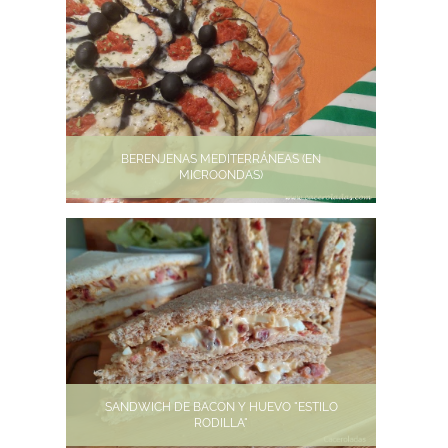
BERENJENAS MEDITERRÁNEAS (EN
MICROONDAS)
SANDWICH DE BACON Y HUEVO "ESTILO
RODILLA"