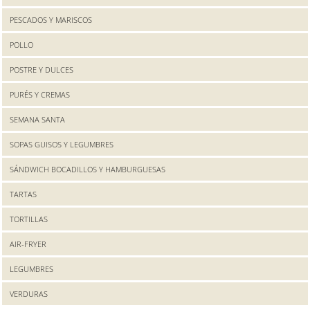
PESCADOS Y MARISCOS
POLLO
POSTRE Y DULCES
PURÉS Y CREMAS
SEMANA SANTA
SOPAS GUISOS Y LEGUMBRES
SÁNDWICH BOCADILLOS Y HAMBURGUESAS
TARTAS
TORTILLAS
AIR-FRYER
LEGUMBRES
VERDURAS