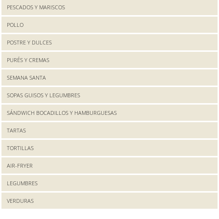
PESCADOS Y MARISCOS
POLLO
POSTRE Y DULCES
PURÉS Y CREMAS
SEMANA SANTA
SOPAS GUISOS Y LEGUMBRES
SÁNDWICH BOCADILLOS Y HAMBURGUESAS
TARTAS
TORTILLAS
AIR-FRYER
LEGUMBRES
VERDURAS