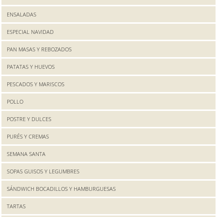
ENSALADAS
ESPECIAL NAVIDAD
PAN MASAS Y REBOZADOS
PATATAS Y HUEVOS
PESCADOS Y MARISCOS
POLLO
POSTRE Y DULCES
PURÉS Y CREMAS
SEMANA SANTA
SOPAS GUISOS Y LEGUMBRES
SÁNDWICH BOCADILLOS Y HAMBURGUESAS
TARTAS