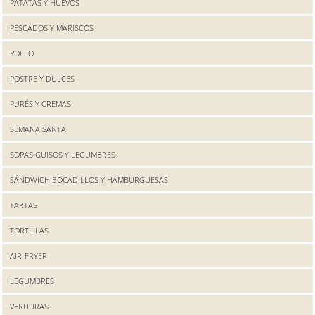
PATATAS Y HUEVOS
PESCADOS Y MARISCOS
POLLO
POSTRE Y DULCES
PURÉS Y CREMAS
SEMANA SANTA
SOPAS GUISOS Y LEGUMBRES
SÁNDWICH BOCADILLOS Y HAMBURGUESAS
TARTAS
TORTILLAS
AIR-FRYER
LEGUMBRES
VERDURAS