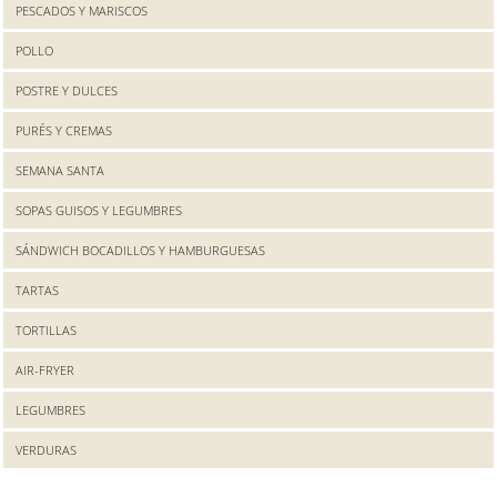
PESCADOS Y MARISCOS
POLLO
POSTRE Y DULCES
PURÉS Y CREMAS
SEMANA SANTA
SOPAS GUISOS Y LEGUMBRES
SÁNDWICH BOCADILLOS Y HAMBURGUESAS
TARTAS
TORTILLAS
AIR-FRYER
LEGUMBRES
VERDURAS