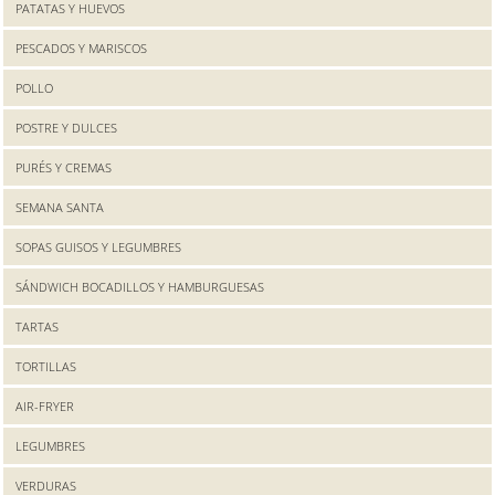
PATATAS Y HUEVOS
PESCADOS Y MARISCOS
POLLO
POSTRE Y DULCES
PURÉS Y CREMAS
SEMANA SANTA
SOPAS GUISOS Y LEGUMBRES
SÁNDWICH BOCADILLOS Y HAMBURGUESAS
TARTAS
TORTILLAS
AIR-FRYER
LEGUMBRES
VERDURAS