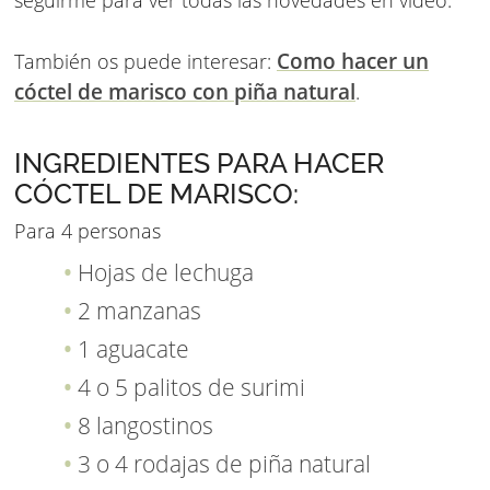
seguirme para ver todas las novedades en video.
Como hacer un
También os puede interesar:
cóctel de marisco con piña natural
.
INGREDIENTES PARA HACER
CÓCTEL DE MARISCO:
Para 4 personas
Hojas de lechuga
2 manzanas
1 aguacate
4 o 5 palitos de surimi
8 langostinos
3 o 4 rodajas de piña natural