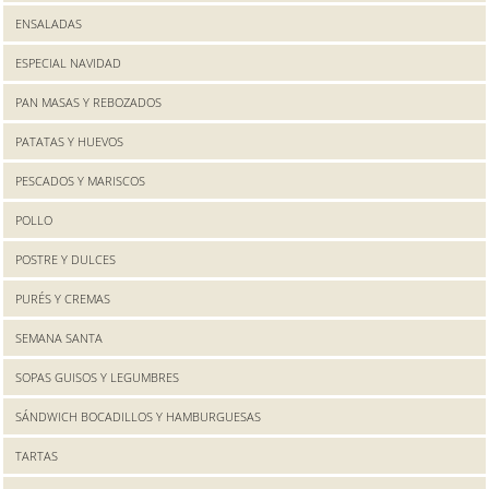
ENSALADAS
ESPECIAL NAVIDAD
PAN MASAS Y REBOZADOS
PATATAS Y HUEVOS
PESCADOS Y MARISCOS
POLLO
POSTRE Y DULCES
PURÉS Y CREMAS
SEMANA SANTA
SOPAS GUISOS Y LEGUMBRES
SÁNDWICH BOCADILLOS Y HAMBURGUESAS
TARTAS