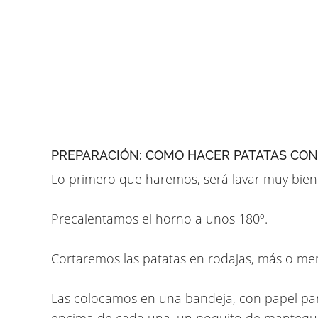
PREPARACIÓN: COMO HACER PATATAS CON 
Lo primero que haremos, será lavar muy bien l
Precalentamos el horno a unos 180º.
Cortaremos las patatas en rodajas, más o me
Las colocamos en una bandeja, con papel par
encima de cada una, un poquito de mantequil