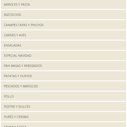
ARROCES Y PASTA
BIZCOCHOS
CANAPES TAPAS Y PINCHOS
CARNES Y AVES
ENSALADAS
ESPECIAL NAVIDAD
PAN MASAS Y REBOZADOS
PATATAS Y HUEVOS
PESCADOS Y MARISCOS
POLLO
POSTRE Y DULCES
PURÉS Y CREMAS
SEMANA SANTA