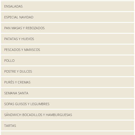
ENSALADAS
ESPECIAL NAVIDAD
PAN MASAS Y REBOZADOS
PATATAS Y HUEVOS
PESCADOS Y MARISCOS
POLLO
POSTRE Y DULCES
PURÉS Y CREMAS
SEMANA SANTA
SOPAS GUISOS Y LEGUMBRES
SÁNDWICH BOCADILLOS Y HAMBURGUESAS
TARTAS