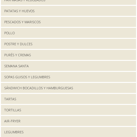
PATATAS Y HUEVOS
PESCADOS Y MARISCOS
POLLO
POSTRE Y DULCES
PURÉS Y CREMAS
SEMANA SANTA
SOPAS GUISOS Y LEGUMBRES
SÁNDWICH BOCADILLOS Y HAMBURGUESAS
TARTAS
TORTILLAS
AIR-FRYER
LEGUMBRES