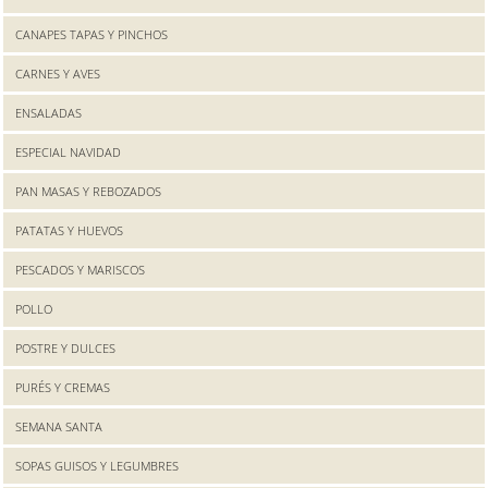
CANAPES TAPAS Y PINCHOS
CARNES Y AVES
ENSALADAS
ESPECIAL NAVIDAD
PAN MASAS Y REBOZADOS
PATATAS Y HUEVOS
PESCADOS Y MARISCOS
POLLO
POSTRE Y DULCES
PURÉS Y CREMAS
SEMANA SANTA
SOPAS GUISOS Y LEGUMBRES