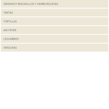
SÁNDWICH BOCADILLOS Y HAMBURGUESAS
TARTAS
TORTILLAS
AIR-FRYER
LEGUMBRES
VERDURAS