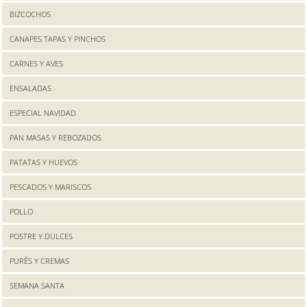
BIZCOCHOS
CANAPES TAPAS Y PINCHOS
CARNES Y AVES
ENSALADAS
ESPECIAL NAVIDAD
PAN MASAS Y REBOZADOS
PATATAS Y HUEVOS
PESCADOS Y MARISCOS
POLLO
POSTRE Y DULCES
PURÉS Y CREMAS
SEMANA SANTA