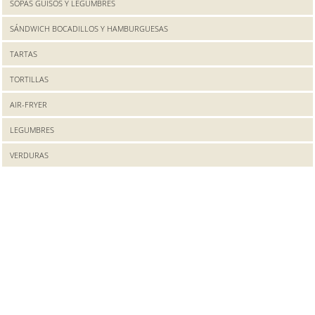
SOPAS GUISOS Y LEGUMBRES
SÁNDWICH BOCADILLOS Y HAMBURGUESAS
TARTAS
TORTILLAS
AIR-FRYER
LEGUMBRES
VERDURAS