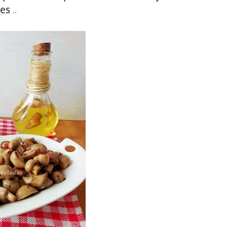
es
..