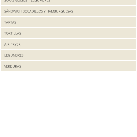
SOPAS GUISOS Y LEGUMBRES
SÁNDWICH BOCADILLOS Y HAMBURGUESAS
TARTAS
TORTILLAS
AIR-FRYER
LEGUMBRES
VERDURAS