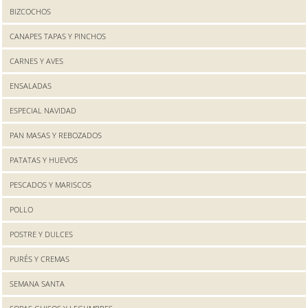
BIZCOCHOS
CANAPES TAPAS Y PINCHOS
CARNES Y AVES
ENSALADAS
ESPECIAL NAVIDAD
PAN MASAS Y REBOZADOS
PATATAS Y HUEVOS
PESCADOS Y MARISCOS
POLLO
POSTRE Y DULCES
PURÉS Y CREMAS
SEMANA SANTA