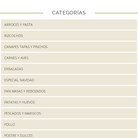
CATEGORÍAS
ARROCES Y PASTA
BIZCOCHOS
CANAPES TAPAS Y PINCHOS
CARNES Y AVES
ENSALADAS
ESPECIAL NAVIDAD
PAN MASAS Y REBOZADOS
PATATAS Y HUEVOS
PESCADOS Y MARISCOS
POLLO
POSTRE Y DULCES