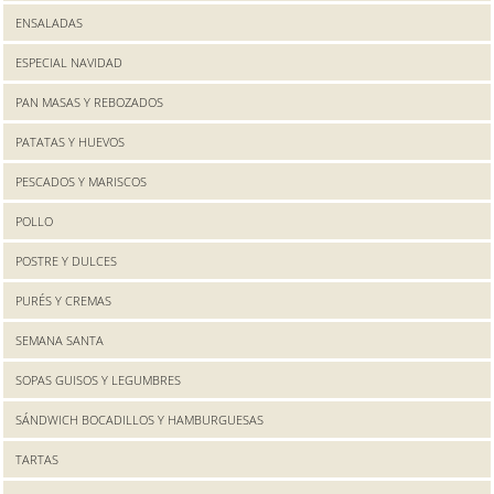
ENSALADAS
ESPECIAL NAVIDAD
PAN MASAS Y REBOZADOS
PATATAS Y HUEVOS
PESCADOS Y MARISCOS
POLLO
POSTRE Y DULCES
PURÉS Y CREMAS
SEMANA SANTA
SOPAS GUISOS Y LEGUMBRES
SÁNDWICH BOCADILLOS Y HAMBURGUESAS
TARTAS