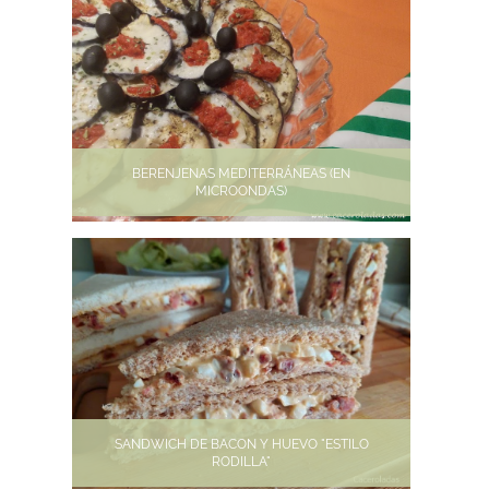
BERENJENAS MEDITERRÁNEAS (EN
MICROONDAS)
SANDWICH DE BACON Y HUEVO "ESTILO
RODILLA"