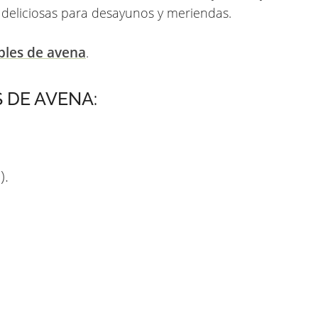
, deliciosas para desayunos y meriendas.
ables de avena
.
 DE AVENA:
).