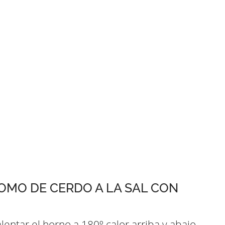
OMO DE CERDO A LA SAL CON
ntar el horno a 180º calor arriba y abajo.