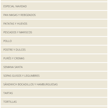
ESPECIAL NAVIDAD
PAN MASAS Y REBOZADOS
PATATAS Y HUEVOS
PESCADOS Y MARISCOS
POLLO
POSTRE Y DULCES
PURÉS Y CREMAS
SEMANA SANTA
SOPAS GUISOS Y LEGUMBRES
SÁNDWICH BOCADILLOS Y HAMBURGUESAS
TARTAS
TORTILLAS