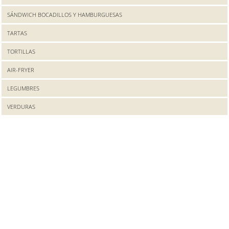
SÁNDWICH BOCADILLOS Y HAMBURGUESAS
TARTAS
TORTILLAS
AIR-FRYER
LEGUMBRES
VERDURAS