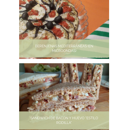
BERENJENAS MEDITERRÁNEAS (EN
MICROONDAS)
SANDWICH DE BACON Y HUEVO "ESTILO
RODILLA"