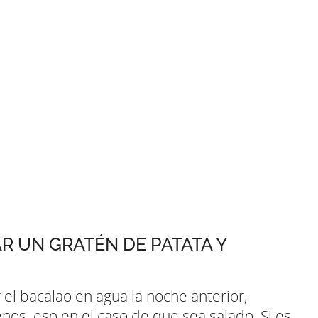
R UN GRATÉN DE PATATA Y
l bacalao en agua la noche anterior,
s, eso en el caso de que sea salado. Si es