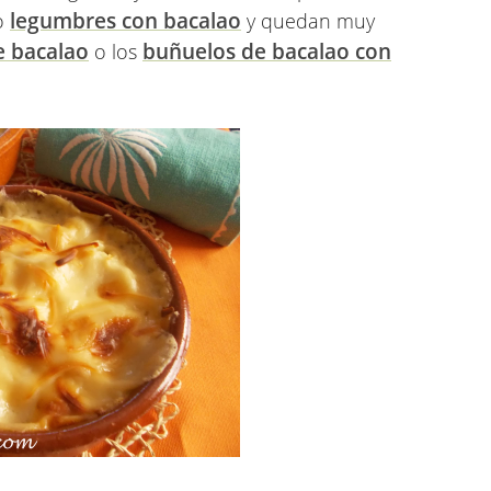
legumbres con bacalao
 o
y quedan muy
e bacalao
buñuelos de bacalao con
o los