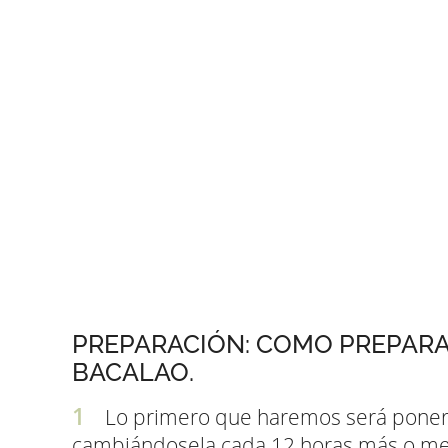
PREPARACIÓN: COMO PREPARA
BACALAO.
Lo primero que haremos será poner e
cambiándosela cada 12 horas más o meno