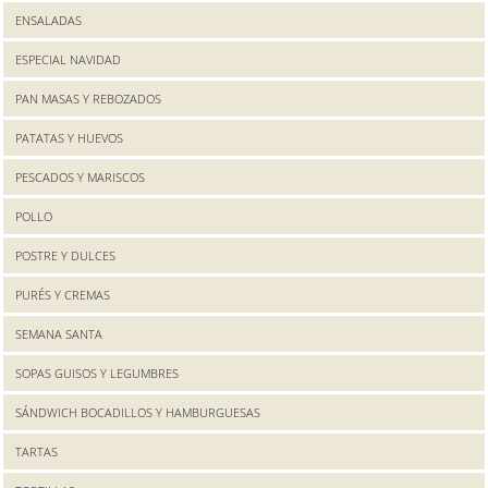
ENSALADAS
ESPECIAL NAVIDAD
PAN MASAS Y REBOZADOS
PATATAS Y HUEVOS
PESCADOS Y MARISCOS
POLLO
POSTRE Y DULCES
PURÉS Y CREMAS
SEMANA SANTA
SOPAS GUISOS Y LEGUMBRES
SÁNDWICH BOCADILLOS Y HAMBURGUESAS
TARTAS