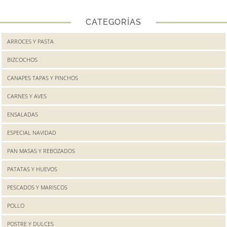
CATEGORÍAS
ARROCES Y PASTA
BIZCOCHOS
CANAPES TAPAS Y PINCHOS
CARNES Y AVES
ENSALADAS
ESPECIAL NAVIDAD
PAN MASAS Y REBOZADOS
PATATAS Y HUEVOS
PESCADOS Y MARISCOS
POLLO
POSTRE Y DULCES