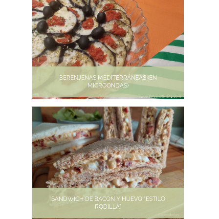
BERENJENAS MEDITERRÁNEAS (EN
MICROONDAS)
SANDWICH DE BACON Y HUEVO "ESTILO
RODILLA"